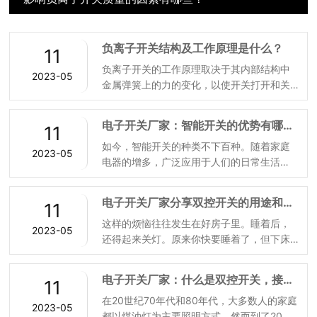
负离子开关结构及工作原理是什么？
11
负离子开关的工作原理取决于其内部结构中
2023-05
金属弹簧上的力的变化，以使开关打开和关
闭。使用时，我们向开关的操作方向施加压
力，使开关打开或关闭。
电子开关厂家：智能开关的优势有哪
11
些，你知道吗？
如今，智能开关的种类不下百种。随着家庭
2023-05
电器的增多，广泛应用于人们的日常生活
中。电子开关厂家表示，时至今天，我们的
生活都与智能开关息息相关，例如：洗衣、
电子开关厂家分享双控开关的用途和工
11
照明、做饭都离不开它。
作原理
这样的烦恼往往发生在好房子里。睡着后，
2023-05
还得起来关灯。原来你快要睡着了，但下床
关灯后，你会失去所有的睡意。其实这是因
为很多人新房忘记安装双控开关，才会出现
电子开关厂家：什么是双控开关，接线
11
这种情况。可能有些人还不知道什么是双控
时需要注意哪些问题？
在20世纪70年代和80年代，大多数人的家庭
开关？它有什么样的用途。今天，电子开关
2023-05
都以煤油灯为主要照明方式。然而到了20世
厂家就带大家了解一下双控开关的用途和工