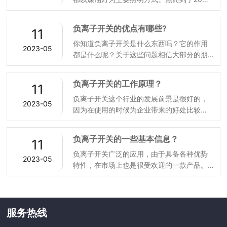
纪末，电灯普遍随处可见，一个小小的开
作原理。
关，一根又长又细的电线。现在，在装修房
负离子开关的优点有哪些?
11
子的时候，双控开关可以为人们提供多一种
你知道负离子开关是什么东西吗？它的作用
选择。双控开关的使用给大家的生活带来了
2023-05
都是什么呢？关于这些问题相信大部分的朋
很多便利，比如照明灯饰等家用电器都在逐
友还是不了解的吧。不过大家也不甩太着
步使用双控开关。今天，就和电子开关厂家
急，今天这篇文章主要为大家来讲述一下负
一起来了解一下，这个方便生活的小工具到
负离子开关的工作原理？
11
离子开关的优点。如果你对这个话题也感兴
底是怎样的。
负离子开关这个行业的发展前景是很好的，
趣的话，那随着小编一起往下看吧，希望你
2023-05
因为在使用的时候为企业带来的好处比较
在看到以后能在挑选的时候带来一些更好的
多，所以深受客户们的青睐，为了让大家更
帮助吧。
多的熟悉它，接下来我们就来讲述一下负离
负离子开关的一些基本信息？
11
子开关的工作原理？希望能给更多的人带来
​负离子开关广泛的应用，由于具备各种优势
帮助。
2023-05
特性，在市场上也是很受欢迎的一款产品。
但是它在使用的时候也有很多需要了解的知
识点，毕竟还有很多用户是不了解这些的。
接下来小编就为大家来介绍一下负离子开关
的一些基本信息？感兴趣的话都是可以来阅
服务热线
读的。